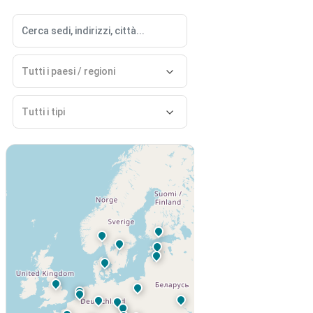
Caricamento della mappa uffici globali HBK...
Ricerca uffici vicini a te